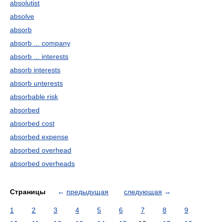
absolutist
absolve
absorb
absorb ... company
absorb ... interests
absorb interests
absorb unterests
absorbable risk
absorbed
absorbed cost
absorbed expense
absorbed overhead
absorbed overheads
Страницы
←
предыдущая
следующая
→
1
2
3
4
5
6
7
8
9